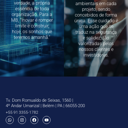
verdade, a própria
ambientais em cada
essência de toda
projeto, sendo
organização. Para a
concebidos de forma
MB, “Inovar é romper
única. Esse cuidado é
limite e construir,
uma ação que se
hoje, os sonhos que
traduz na segurança
teremos amanhã.”
e solidez, tão
valorizadas pelos
nossos clientes e
investidores.
Tv. Dom Romualdo de Seixas, 1560 |
4º Andar Umarizal | Belém | PA | 66055-200
+55 91 3355-1782